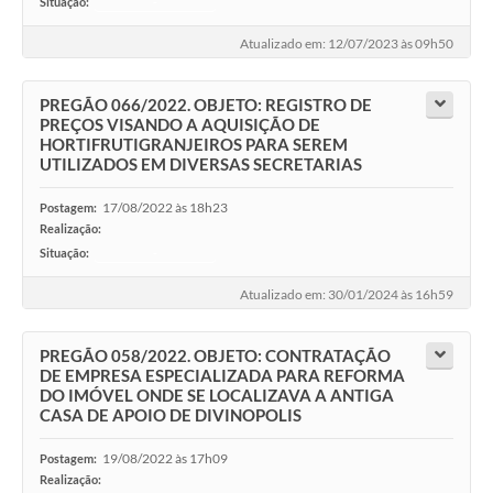
Situação:
-
A Nossa Cidade
Atualizado em: 12/07/2023 às 09h50
Conselhos Municipais
Sala Mineira do Empreendedor
PREGÃO 066/2022. OBJETO: REGISTRO DE
PREÇOS VISANDO A AQUISIÇÃO DE
HORTIFRUTIGRANJEIROS PARA SEREM
PAD
UTILIZADOS EM DIVERSAS SECRETARIAS
MROSC - Parcerias
17/08/2022 às 18h23
Postagem:
Realização:
Turismo
Situação:
-
Notícias
Atualizado em: 30/01/2024 às 16h59
Contratos
PREGÃO 058/2022. OBJETO: CONTRATAÇÃO
Legislação
DE EMPRESA ESPECIALIZADA PARA REFORMA
DO IMÓVEL ONDE SE LOCALIZAVA A ANTIGA
Termos de Uso & Política de Privacidade
CASA DE APOIO DE DIVINOPOLIS
Links
19/08/2022 às 17h09
Postagem:
Realização: