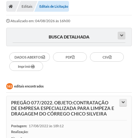
Editais
Editais de Licitação
Carta de Serviços
Atualizado em: 04/08/2026 às 16h00
Editais
Ouvidoria
BUSCA DETALHADA
Telefones Úteis
DADOS ABERTOS
PDF
CSV
IPTU, ALVARÁ, ISS E OUTROS SERVIÇOS
Imprimir
Livro Eletrônico
Notas Fiscais Eletrônicas
editais encontrados
582
Covid-19
PREGÃO 077/2022. OBJETO:CONTRATAÇÃO
Serviços Online
DE EMPRESA ESPECIALIZADA PARA LIMPEZA E
DRAGAGEM DO CÓRREGO CHICO SILVEIRA
Administração
17/08/2022 às 18h12
Postagem:
A Prefeitura
Realização: