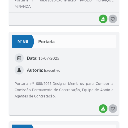
Portaria nº 089/2025-Exoneração PAULO HENRIQUE
MIRANDA
BAIXAR
G
O
S
Nº 88
Portaria
T
E
Data:
15/07/2025
I
Autoria:
Executivo
Portaria nº 088/2025-Designa Membros para Compor a
Comissão Permanente de Contratação, Equipe de Apoio e
Agentes de Contratação.
BAIXAR
G
O
S