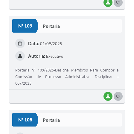
BAIXAR
G
O
S
Nº 109
Portaria
T
E
Data:
01/09/2025
I
Autoria:
Executivo
Portaria nº 109/2025-Designa Membros Para Compor a
Comissão de Processo Administrativo Disciplinar –
007/2025.
BAIXAR
G
O
S
Nº 108
Portaria
T
E