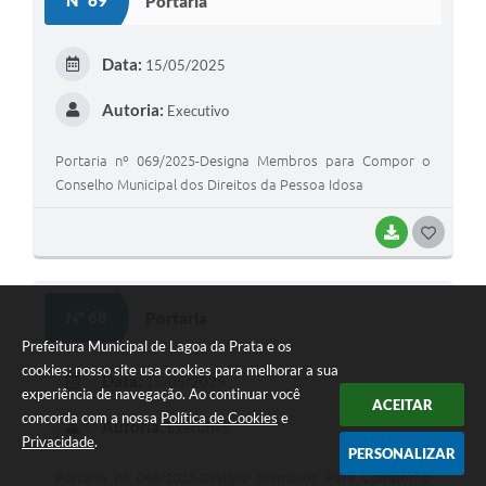
Nº 69
Portaria
T
E
Data:
15/05/2025
I
Autoria:
Executivo
Portaria nº 069/2025-Designa Membros para Compor o
Conselho Municipal dos Direitos da Pessoa Idosa
BAIXAR
G
O
S
Nº 68
Portaria
T
Prefeitura Municipal de Lagoa da Prata e os
E
cookies: nosso site usa cookies para melhorar a sua
Data:
15/05/2025
experiência de navegação. Ao continuar você
I
ACEITAR
concorda com a nossa
Política de Cookies
e
Autoria:
Executivo
Privacidade
.
PERSONALIZAR
Portaria nº 068/2025-Designa Membros Para Compor o