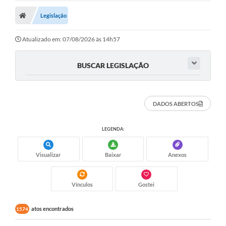
Carta de Serviços
Legislação
Editais
Atualizado em: 07/08/2026 às 14h57
Ouvidoria
BUSCAR LEGISLAÇÃO
Telefones Úteis
IPTU, ALVARÁ, ISS E OUTROS SERVIÇOS
DADOS ABERTOS
Livro Eletrônico
LEGENDA:
Notas Fiscais Eletrônicas
Covid-19
Visualizar
Baixar
Anexos
Serviços Online
Vínculos
Gostei
Administração
atos encontrados
1574
A Prefeitura