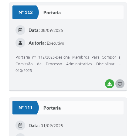
A Nossa Cidade
Nº 112
Portaria
Conselhos Municipais
Sala Mineira do Empreendedor
Data:
08/09/2025
PAD
Autoria:
Executivo
MROSC - Parcerias
Portaria nº 112/2025-Designa Membros Para Compor a
Turismo
Comissão de Processo Administrativo Disciplinar –
010/2025.
Notícias
BAIXAR
G
Contratos
O
Legislação
S
Nº 111
Portaria
Termos de Uso & Política de Privacidade
T
E
Links
Data:
01/09/2025
I