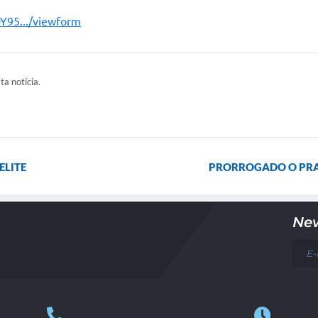
Y95.../viewform
ta notícia.
LITE
PRORROGADO O PRA
New