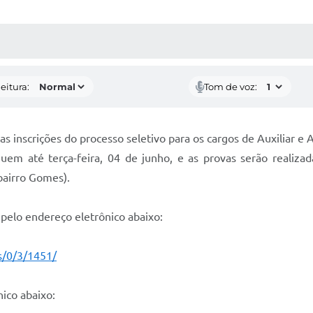
 MÍDIAS
RECEBA NOTÍCIAS
eitura:
Tom de voz:
as inscrições do processo seletivo para os cargos de Auxiliar e
guem até terça-feira, 04 de junho, e as provas serão realiza
bairro Gomes).
pelo endereço eletrônico abaixo:
s/0/3/1451/
nico abaixo: