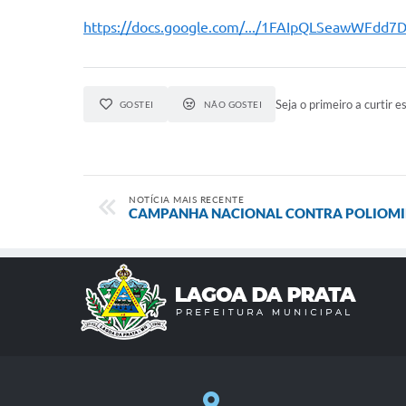
https://docs.google.com/.../1FAIpQLSeawWFdd7D
Seja o primeiro a curtir es
GOSTEI
NÃO GOSTEI
NOTÍCIA MAIS RECENTE
CAMPANHA NACIONAL CONTRA POLIOMIE