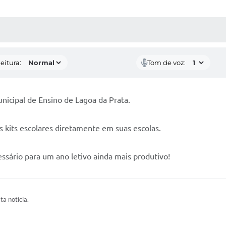
 MÍDIAS
RECEBA NOTÍCIAS
eitura:
Tom de voz:
nicipal de Ensino de Lagoa da Prata.
s kits escolares diretamente em suas escolas.
ssário para um ano letivo ainda mais produtivo!
ta notícia.