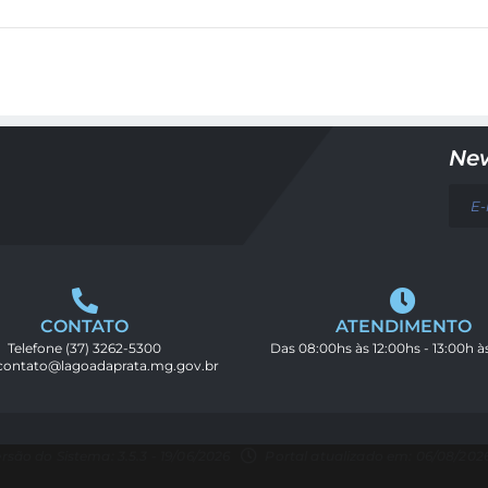
New
CONTATO
ATENDIMENTO
Telefone
(37) 3262-5300
Das 08:00hs às 12:00hs - 13:00h à
contato@lagoadaprata.mg.gov.br
rsão do Sistema: 3.5.3 - 19/06/2026
Portal atualizado em: 06/08/2026