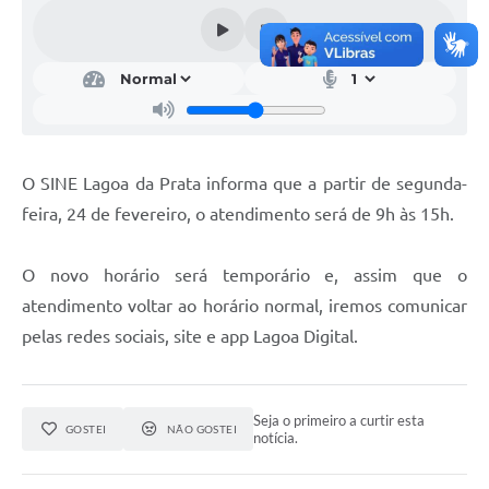
A Nossa Cidade
Conselhos Municipais
Sala Mineira do Empreendedor
PAD
O SINE Lagoa da Prata informa que a partir de segunda-
MROSC - Parcerias
feira, 24 de fevereiro, o atendimento será de 9h às 15h.
Turismo
Notícias
O novo horário será temporário e, assim que o
atendimento voltar ao horário normal, iremos comunicar
Contratos
pelas redes sociais, site e app Lagoa Digital.
Legislação
Termos de Uso & Política de Privacidade
Seja o primeiro a curtir esta
GOSTEI
NÃO GOSTEI
notícia.
Links