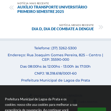
NOTÍCIA MAIS RECENTE
AUXÍLIO TRANSPORTE UNIVERSITÁRIO
PRIMEIRO SEMESTRE 2025
NOTÍCIA MENOS RECENTE
DIA D, DIA DE COMBATE A DENGUE
Telefone: (37) 3262-5300
Endereço: Rua Joaquim Gomes Pereira, 825 – Centro |
CEP: 35590-000
Das 08:00hs às 12:00hs - 13:00h às 17:00h
CNPJ: 18.318.618/0001-60
Prefeitura Municipal de Lagoa da Prata
Versão do Sistema:
3.5.3 - 19/06/2026
Prefeitura Municipal de Lagoa da Prata e os
Portal atualizado em:
07/08/2026 16:51
Dados Abertos
cookies: nosso site usa cookies para melhorar a sua
experiência de navegação. Ao continuar você