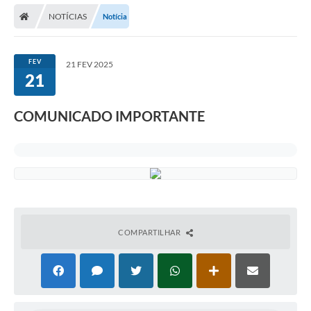
NOTÍCIAS
Notícia
Carta de Serviços
Editais
FEV
21 FEV 2025
Ouvidoria
21
Telefones Úteis
COMUNICADO IMPORTANTE
IPTU, ALVARÁ, ISS E OUTROS SERVIÇOS
Livro Eletrônico
Notas Fiscais Eletrônicas
Covid-19
COMPARTILHAR
Serviços Online
Administração
A Prefeitura