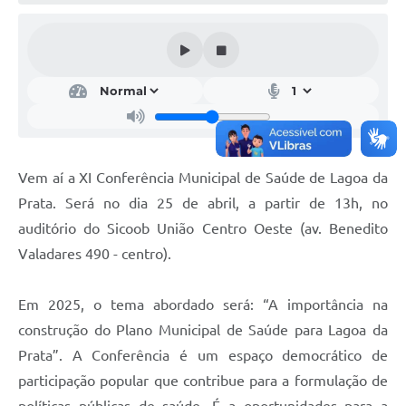
A Nossa Cidade
Conselhos Municipais
Sala Mineira do Empreendedor
PAD
MROSC - Parcerias
Vem aí a XI Conferência Municipal de Saúde de Lagoa da
Turismo
Prata. Será no dia 25 de abril, a partir de 13h, no
Notícias
auditório do Sicoob União Centro Oeste (av. Benedito
Valadares 490 - centro).
Contratos
Legislação
Em 2025, o tema abordado será: “A importância na
construção do Plano Municipal de Saúde para Lagoa da
Termos de Uso & Política de Privacidade
Prata”. A Conferência é um espaço democrático de
Links
participação popular que contribue para a formulação de