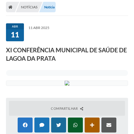
NOTÍCIAS
Notícia
Carta de Serviços
Editais
ABR
11 ABR 2025
Ouvidoria
11
Telefones Úteis
XI CONFERÊNCIA MUNICIPAL DE SAÚDE DE
IPTU, ALVARÁ, ISS E OUTROS SERVIÇOS
LAGOA DA PRATA
Livro Eletrônico
Notas Fiscais Eletrônicas
Covid-19
Serviços Online
COMPARTILHAR
Administração
A Prefeitura