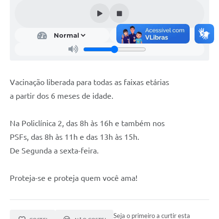
A Nossa Cidade
Conselhos Municipais
Sala Mineira do Empreendedor
PAD
Vacinação liberada para todas as faixas etárias
MROSC - Parcerias
a partir dos 6 meses de idade.
Turismo
Notícias
Na Policlínica 2, das 8h às 16h e também nos
PSFs, das 8h às 11h e das 13h às 15h.
Contratos
De Segunda a sexta-feira.
Legislação
Proteja-se e proteja quem você ama!
Termos de Uso & Política de Privacidade
Links
Seja o primeiro a curtir esta