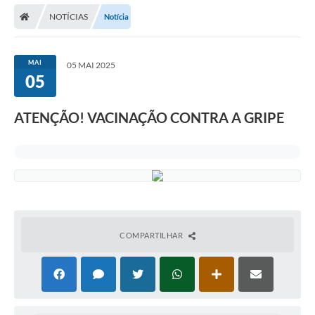
NOTÍCIAS
Notícia
Carta de Serviços
Editais
MAI
05 MAI 2025
Ouvidoria
05
Telefones Úteis
ATENÇÃO! VACINAÇÃO CONTRA A GRIPE
IPTU, ALVARÁ, ISS E OUTROS SERVIÇOS
Livro Eletrônico
Notas Fiscais Eletrônicas
Covid-19
COMPARTILHAR
Serviços Online
Administração
A Prefeitura