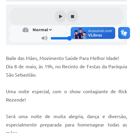
A Nossa Cidade
Conselhos Municipais
Sala Mineira do Empreendedor
PAD
MROSC - Parcerias
Baile das Mães, Movimento Saúde Para Melhor Idade!
Turismo
Dia 8 de maio, às 19h, no Recinto de Festas da Paróquia
Notícias
São Sebastião.
Contratos
Uma noite especial, com o show contagiante de Rick
Legislação
Rezende!
Termos de Uso & Política de Privacidade
Será uma noite de muita alegria, dança e diversão,
Links
especialmente preparada para homenagear todas as