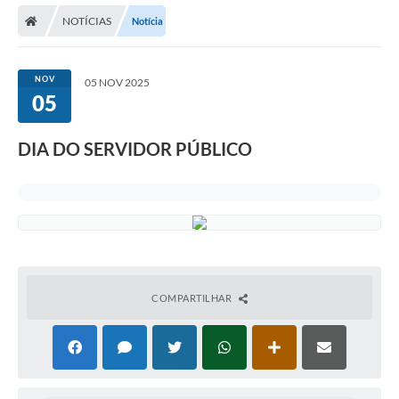
NOTÍCIAS
Notícia
Carta de Serviços
Editais
NOV
05 NOV 2025
Ouvidoria
05
Telefones Úteis
DIA DO SERVIDOR PÚBLICO
IPTU, ALVARÁ, ISS E OUTROS SERVIÇOS
Livro Eletrônico
Notas Fiscais Eletrônicas
Covid-19
COMPARTILHAR
Serviços Online
Administração
A Prefeitura