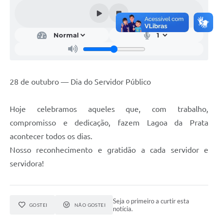
A Nossa Cidade
Conselhos Municipais
Sala Mineira do Empreendedor
PAD
28 de outubro — Dia do Servidor Público
MROSC - Parcerias
Turismo
Hoje celebramos aqueles que, com trabalho,
Notícias
compromisso e dedicação, fazem Lagoa da Prata
acontecer todos os dias.
Contratos
Nosso reconhecimento e gratidão a cada servidor e
Legislação
servidora!
Termos de Uso & Política de Privacidade
Links
Seja o primeiro a curtir esta
GOSTEI
NÃO GOSTEI
notícia.