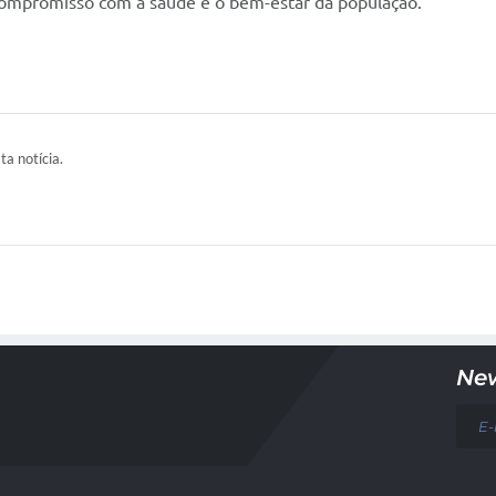
 compromisso com a saúde e o bem-estar da população.
ta notícia.
New