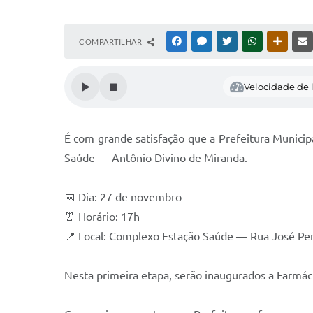
COMPARTILHAR
FACEBOOK
MESSENGER
TWITTER
WHATSAPP
OUTRAS
Velocidade de l
É com grande satisfação que a Prefeitura Municip
Saúde — Antônio Divino de Miranda.
📅 Dia: 27 de novembro
⏰ Horário: 17h
📍 Local: Complexo Estação Saúde — Rua José Pere
Nesta primeira etapa, serão inaugurados a Farmáci