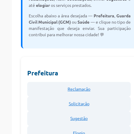
A Prefeitura
até
elogiar
os serviços prestados.
Escolha abaixo a área desejada —
Prefeitura
,
Guarda
A Nossa Cidade
Civil Municipal (GCM)
ou
Saúde
— e clique no tipo de
Conselhos Municipais
manifestação que deseja enviar. Sua participação
contribui para melhorar nossa cidade! 💬
Sala Mineira do Empreendedor
PAD
MROSC - Parcerias
Prefeitura
Turismo
Notícias
Reclamação
Contratos
Solicitação
Legislação
Sugestão
Termos de Uso & Política de Privacidade
Elogio
Links