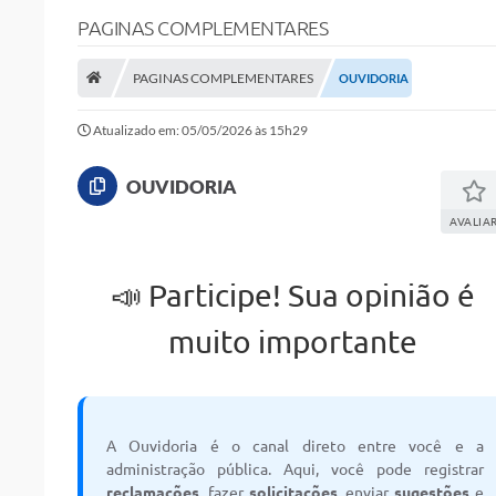
PAGINAS COMPLEMENTARES
Transparência
Carta de Serviços
PAGINAS COMPLEMENTARES
OUVIDORIA
Editais
Atualizado em: 05/05/2026 às 15h29
Ouvidoria
OUVIDORIA
Telefones Úteis
AVALIA
IPTU, ALVARÁ, ISS E OUTROS SERVIÇOS
📣 Participe! Sua opinião é
Livro Eletrônico
muito importante
Notas Fiscais Eletrônicas
Covid-19
Serviços Online
A Ouvidoria é o canal direto entre você e a
Administração
administração pública. Aqui, você pode registrar
reclamações
, fazer
solicitações
, enviar
sugestões
e