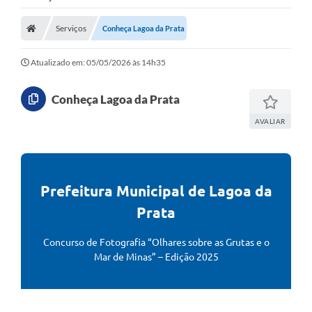
Transparência
Serviços
Conheça Lagoa da Prata
Carta de Serviços
Atualizado em: 05/05/2026 às 14h35
Editais
Ouvidoria
Conheça Lagoa da Prata
AVALIAR
Telefones Úteis
IPTU, ALVARÁ, ISS E OUTROS SERVIÇOS
Prefeitura Municipal de Lagoa da
Livro Eletrônico
Prata
Notas Fiscais Eletrônicas
Concurso de Fotografia “Olhares sobre as Grutas e o
Covid-19
Mar de Minas” – Edição 2025
Serviços Online