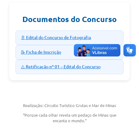
Administração
A Prefeitura
Documentos do Concurso
A Nossa Cidade
📄 Edital do Concurso de Fotografia
Conselhos Municipais
📝 Ficha de Inscrição
Sala Mineira do Empreendedor
⚠️ Retificação nº 01 – Edital do Concurso
PAD
MROSC - Parcerias
Turismo
Realização: Circuito Turístico Grutas e Mar de Minas
Notícias
“Porque cada olhar revela um pedaço de Minas que
encanta o mundo.”
Contratos