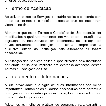
critérios de acessibilidade;
A Nossa Cidade
Termo de Aceitação
Conselhos Municipais
Ao utilizar os nossos Serviços, o usuário aceita e concorda com
todos os termos e condições expostas que se encontram
Sala Mineira do Empreendedor
vigentes na data.
PAD
Alertamos que estes Termos e Condições de Uso poderão ser
modificados a qualquer momento, em virtude de alterações na
MROSC - Parcerias
legislação ou nos Serviços, em decorrência da utilização de
novas ferramentas tecnológicas ou, ainda, sempre que, a
exclusivo critério da Instituição, tais alterações se façam
Turismo
necessárias.
Notícias
A utilização dos Serviços online disponibilizados pela Instituição
por qualquer usuário implicará em expressa aceitação destes
Contratos
Termos e Condições de Uso.
Tratamento de Informações
Legislação
A sua privacidade e o sigilo de suas informações são muito
Termos de Uso & Política de Privacidade
importantes. Tomamos os cuidados necessários para garantir a
proteção de seus dados pessoais, o sigilo e o uso adequado
Links
dos seus dados pessoais.
Adotamos as melhores práticas de segurança para garantir a