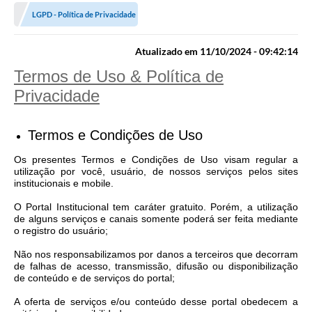
LGPD - Política de Privacidade
Carta de Serviços
Editais
Atualizado em 11/10/2024 - 09:42:14
Termos de Uso & Política de
Ouvidoria
Privacidade
Telefones Úteis
IPTU, ALVARÁ, ISS E OUTROS SERVIÇOS
Termos e Condições de Uso
Livro Eletrônico
Os presentes Termos e Condições de Uso visam regular a
utilização por você, usuário, de nossos serviços pelos sites
institucionais e mobile.
Notas Fiscais Eletrônicas
O Portal Institucional tem caráter gratuito. Porém, a utilização
Covid-19
de alguns serviços e canais somente poderá ser feita mediante
o registro do usuário;
Serviços Online
Não nos responsabilizamos por danos a terceiros que decorram
de falhas de acesso, transmissão, difusão ou disponibilização
Administração
de conteúdo e de serviços do portal;
A Prefeitura
A oferta de serviços e/ou conteúdo desse portal obedecem a