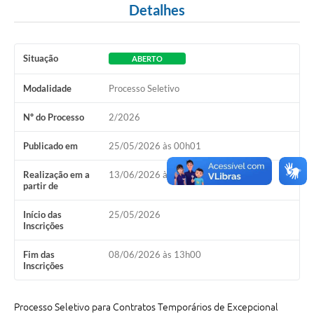
Detalhes
A Nossa Cidade
Conselhos Municipais
Situação
ABERTO
Sala Mineira do Empreendedor
Modalidade
Processo Seletivo
PAD
Nº do Processo
2/2026
MROSC - Parcerias
Publicado em
25/05/2026 às 00h01
Turismo
Realização em a
13/06/2026 às 08h00
Notícias
partir de
Contratos
Início das
25/05/2026
Inscrições
Legislação
Fim das
08/06/2026 às 13h00
Termos de Uso & Política de Privacidade
Inscrições
Links
Processo Seletivo para Contratos Temporários de Excepcional