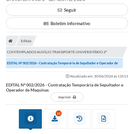
Carta de Serviços
Seguir
Editais
Boletim informativo
Ouvidoria
Editais
Telefones Úteis
CONTEMPLADOS AUXÍLIO TRANSPORTE UNIVERSITÁRIO 2º
IPTU, ALVARÁ, ISS E OUTROS SERVIÇOS
SEMESTRE 2026
EDITAL Nº 002/2026 - Contratação Temporária de Sepultador e Operador de
Livro Eletrônico
Maquinas
Atualizado em: 30/06/2026 às 11h13
Notas Fiscais Eletrônicas
EDITAL Nº 002/2026 - Contratação Temporária de Sepultador e
Operador de Maquinas
Covid-19
Imprimir
Serviços Online
10
Administração
A Prefeitura