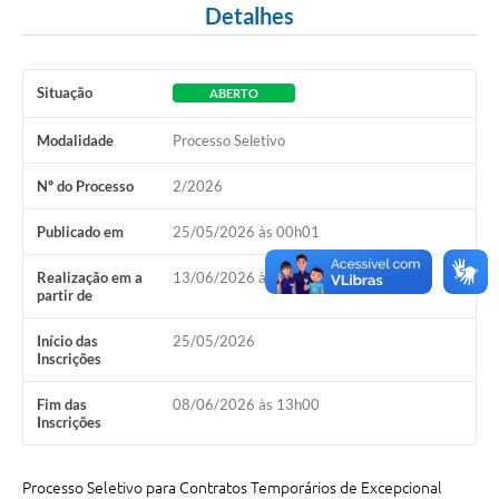
Detalhes
A Nossa Cidade
Conselhos Municipais
Situação
ABERTO
Sala Mineira do Empreendedor
Modalidade
Processo Seletivo
PAD
Nº do Processo
2/2026
MROSC - Parcerias
Publicado em
25/05/2026 às 00h01
Turismo
Realização em a
13/06/2026 às 08h00
Notícias
partir de
Contratos
Início das
25/05/2026
Inscrições
Legislação
Fim das
08/06/2026 às 13h00
Termos de Uso & Política de Privacidade
Inscrições
Links
Processo Seletivo para Contratos Temporários de Excepcional