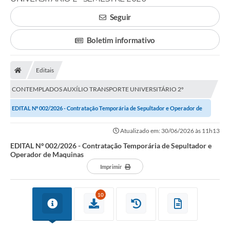
Carta de Serviços
Seguir
Editais
Boletim informativo
Ouvidoria
Editais
Telefones Úteis
CONTEMPLADOS AUXÍLIO TRANSPORTE UNIVERSITÁRIO 2º
IPTU, ALVARÁ, ISS E OUTROS SERVIÇOS
SEMESTRE 2026
EDITAL Nº 002/2026 - Contratação Temporária de Sepultador e Operador de
Livro Eletrônico
Maquinas
Atualizado em: 30/06/2026 às 11h13
Notas Fiscais Eletrônicas
EDITAL Nº 002/2026 - Contratação Temporária de Sepultador e
Operador de Maquinas
Covid-19
Imprimir
Serviços Online
10
Administração
A Prefeitura