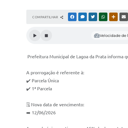
COMPARTILHAR
FACEBOOK
MESSENGER
TWITTER
WHATSAPP
OUTRAS
Velocidade de l
Prefeitura Municipal de Lagoa da Prata informa
A prorrogação é referente à:
✔️ Parcela Única
✔️ 1ª Parcela
🗓️ Nova data de vencimento:
➡️ 12/06/2026