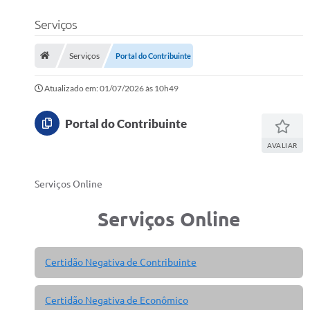
Principal
Serviços
Transparência
Carta de Serviços
Serviços
Portal do Contribuinte
Editais
Atualizado em: 01/07/2026 às 10h49
Ouvidoria
Portal do Contribuinte
Telefones Úteis
AVALIAR
IPTU, ALVARÁ, ISS E OUTROS SERVIÇOS
Serviços Online
Livro Eletrônico
Serviços Online
Notas Fiscais Eletrônicas
Covid-19
Certidão Negativa de Contribuinte
Serviços Online
Administração
Certidão Negativa de Econômico