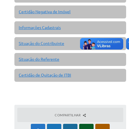
A Prefeitura
Certidão Negativa de Imóvel
A Nossa Cidade
Informações Cadastrais
Conselhos Municipais
Sala Mineira do Empreendedor
Situação do Contribuinte
PAD
Situação do Referente
MROSC - Parcerias
Certidão de Quitação de ITBI
Turismo
Notícias
Contratos
Legislação
COMPARTILHAR
Termos de Uso & Política de Privacidade