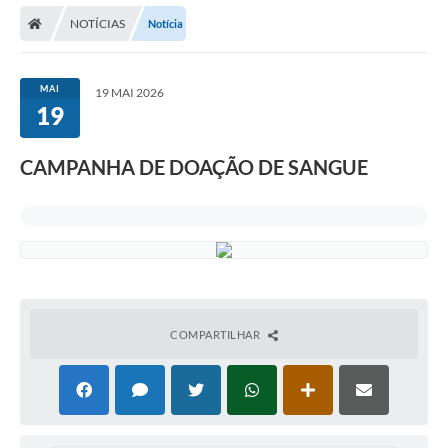
NOTÍCIAS
Notícia
Carta de Serviços
Editais
MAI
19 MAI 2026
Ouvidoria
19
Telefones Úteis
CAMPANHA DE DOAÇÃO DE SANGUE
IPTU, ALVARÁ, ISS E OUTROS SERVIÇOS
Livro Eletrônico
Notas Fiscais Eletrônicas
Covid-19
COMPARTILHAR
Serviços Online
Administração
A Prefeitura