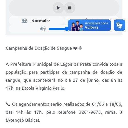
A Nossa Cidade
Conselhos Municipais
Sala Mineira do Empreendedor
PAD
Campanha de Doação de Sangue ❤️🩸
MROSC - Parcerias
Turismo
A Prefeitura Municipal de Lagoa da Prata convida toda a
Notícias
população para participar da campanha de doação de
sangue, que acontecerá no dia 27 de junho, das 8h às
Contratos
17h, na Escola Virgínio Perilo.
Legislação
📞 Os agendamentos serão realizados de 01/06 a 18/06,
Termos de Uso & Política de Privacidade
das 14h às 17h, pelo telefone 3261-9673, ramal 3
Links
(Atenção Básica).