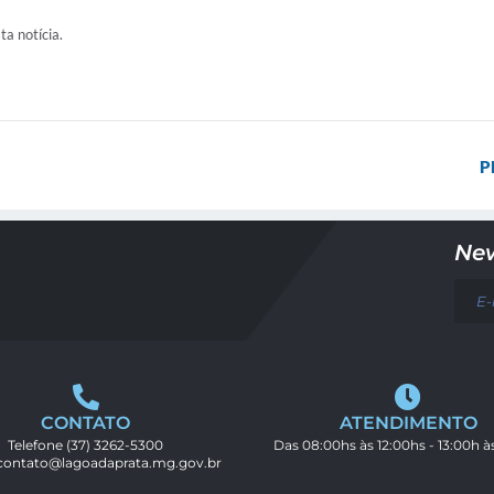
ta notícia.
P
New
CONTATO
ATENDIMENTO
Telefone
(37) 3262-5300
Das 08:00hs às 12:00hs - 13:00h à
contato@lagoadaprata.mg.gov.br