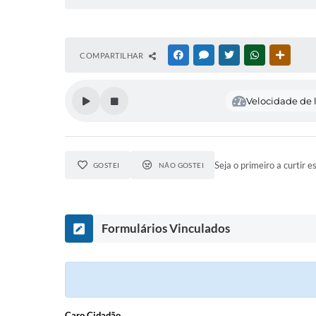
COMPARTILHAR
FACEBOOK
MESSENGER
TWITTER
WHATSAPP
OUTRAS
Velocidade de l
Seja o primeiro a curtir e
GOSTEI
NÃO GOSTEI
Formulários Vinculados
Caro Cidadão,