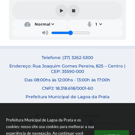
A Nossa Cidade
Conselhos Municipais
Sala Mineira do Empreendedor
PAD
MROSC - Parcerias
Telefone: (37) 3262-5300
Turismo
Endereço: Rua Joaquim Gomes Pereira, 825 – Centro |
CEP: 35590-000
Notícias
Das 08:00hs às 12:00hs - 13:00h às 17:00h
Contratos
CNPJ: 18.318.618/0001-60
Prefeitura Municipal de Lagoa da Prata
Legislação
Termos de Uso & Política de Privacidade
Versão do Sistema:
3.5.3 - 19/06/2026
Prefeitura Municipal de Lagoa da Prata e os
Links
Portal atualizado em:
07/08/2026 16:51
Dados Abertos
cookies: nosso site usa cookies para melhorar a sua
experiência de navegação. Ao continuar você