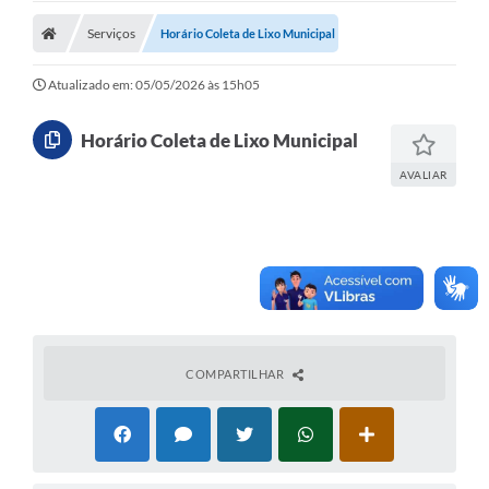
Carta de Serviços
Serviços
Horário Coleta de Lixo Municipal
Editais
Atualizado em: 05/05/2026 às 15h05
Ouvidoria
Horário Coleta de Lixo Municipal
Telefones Úteis
AVALIAR
IPTU, ALVARÁ, ISS E OUTROS SERVIÇOS
Livro Eletrônico
Notas Fiscais Eletrônicas
Covid-19
Serviços Online
COMPARTILHAR
Administração
A Prefeitura