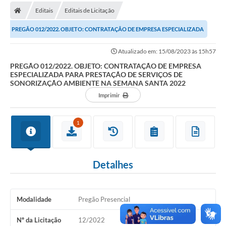
Editais
Editais de Licitação
Carta de Serviços
PREGÃO 012/2022. OBJETO: CONTRATAÇÃO DE EMPRESA ESPECIALIZADA
Editais
PARA PRESTAÇÃO DE SERVIÇOS DE SONORIZAÇÃO...
Atualizado em: 15/08/2023 às 15h57
Ouvidoria
PREGÃO 012/2022. OBJETO: CONTRATAÇÃO DE EMPRESA
ESPECIALIZADA PARA PRESTAÇÃO DE SERVIÇOS DE
Telefones Úteis
SONORIZAÇÃO AMBIENTE NA SEMANA SANTA 2022
IPTU, ALVARÁ, ISS E OUTROS SERVIÇOS
Imprimir
Livro Eletrônico
1
Notas Fiscais Eletrônicas
Covid-19
Detalhes
Serviços Online
Administração
Modalidade
Pregão Presencial
A Prefeitura
Nº da Licitação
12/2022