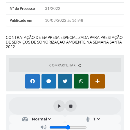
A Nossa Cidade
Nº do Processo
31/2022
Conselhos Municipais
Publicado em
10/03/2022 às 16h48
Sala Mineira do Empreendedor
CONTRATAÇÃO DE EMPRESA ESPECIALIZADA PARA PRESTAÇÃO
PAD
DE SERVIÇOS DE SONORIZAÇÃO AMBIENTE NA SEMANA SANTA
2022
MROSC - Parcerias
Turismo
COMPARTILHAR
Notícias
Contratos
Legislação
Termos de Uso & Política de Privacidade
Links