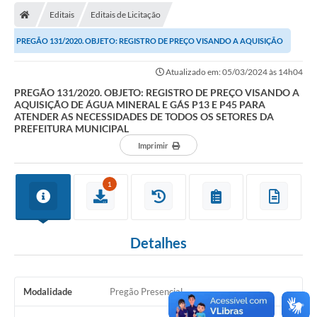
Editais
Editais de Licitação
Carta de Serviços
PREGÃO 131/2020. OBJETO: REGISTRO DE PREÇO VISANDO A AQUISIÇÃO
Editais
DE ÁGUA MINERAL E GÁS P13 E P45 PARA ATENDER...
Atualizado em: 05/03/2024 às 14h04
Ouvidoria
PREGÃO 131/2020. OBJETO: REGISTRO DE PREÇO VISANDO A
AQUISIÇÃO DE ÁGUA MINERAL E GÁS P13 E P45 PARA
Telefones Úteis
ATENDER AS NECESSIDADES DE TODOS OS SETORES DA
PREFEITURA MUNICIPAL
IPTU, ALVARÁ, ISS E OUTROS SERVIÇOS
Imprimir
Livro Eletrônico
1
Notas Fiscais Eletrônicas
Covid-19
Detalhes
Serviços Online
Administração
Modalidade
Pregão Presencial
A Prefeitura