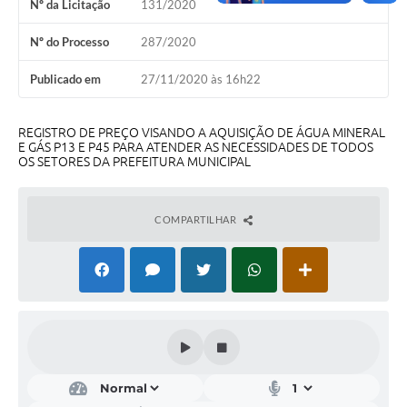
Nº da Licitação
131/2020
A Nossa Cidade
Nº do Processo
287/2020
Conselhos Municipais
Publicado em
27/11/2020 às 16h22
Sala Mineira do Empreendedor
PAD
REGISTRO DE PREÇO VISANDO A AQUISIÇÃO DE ÁGUA MINERAL
E GÁS P13 E P45 PARA ATENDER AS NECESSIDADES DE TODOS
MROSC - Parcerias
OS SETORES DA PREFEITURA MUNICIPAL
Turismo
COMPARTILHAR
Notícias
Contratos
Legislação
Termos de Uso & Política de Privacidade
Links