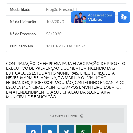
A Nossa Cidade
Modalidade
Pregão Presencial
Conselhos Municipais
Nº da Licitação
107/2020
Sala Mineira do Empreendedor
Nº do Processo
53/2020
PAD
Publicado em
16/10/2020 às 10h52
MROSC - Parcerias
Turismo
CONTRATAÇÃO DE EMPRESA PARA ELABORAÇÃO DE PROJETO
EXECUTIVO DE PREVENÇÃO E COMBATE A INCÊNDIO DAS
EDIFICAÇÕES ESTUDANTIS MUNICIPAIS, CRECHE RISOLETA
Notícias
NEVES, MARIA BELARMINA, TIA MARIUA OLÍVIA, JOÃO
FERNANDES, PROFESSOR MOURÃO, CASTELINHO ENCANTADO,
Contratos
ESCOLA MUNICIPAL JACINTO CAMPOS EMONTEIRO LOBATO,
EM ATENDENDIMENTO A SOLICITAÇÃO DA SECRETARIA
MUNICIPAL DE EDUCAÇÃO.
Legislação
Termos de Uso & Política de Privacidade
COMPARTILHAR
Links