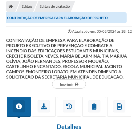
Editais
Editais de Licitação
Carta de Serviços
CONTRATAÇÃO DE EMPRESA PARA ELABORAÇÃO DE PROJETO
Editais
EXECUTIVO DE PREVENÇÃO E COMBATE A INCÊNDIO DAS EDIFICAÇÕES...
Atualizado em: 05/03/2024 às 18h12
Ouvidoria
CONTRATAÇÃO DE EMPRESA PARA ELABORAÇÃO DE
PROJETO EXECUTIVO DE PREVENÇÃO E COMBATE A
Telefones Úteis
INCÊNDIO DAS EDIFICAÇÕES ESTUDANTIS MUNICIPAIS,
CRECHE RISOLETA NEVES, MARIA BELARMINA, TIA MARIUA
IPTU, ALVARÁ, ISS E OUTROS SERVIÇOS
OLÍVIA, JOÃO FERNANDES, PROFESSOR MOURÃO,
CASTELINHO ENCANTADO, ESCOLA MUNICIPAL JACINTO
Livro Eletrônico
CAMPOS EMONTEIRO LOBATO, EM ATENDENDIMENTO A
SOLICITAÇÃO DA SECRETARIA MUNICIPAL DE EDUCAÇÃO.
Notas Fiscais Eletrônicas
Imprimir
Covid-19
Serviços Online
Administração
Detalhes
A Prefeitura