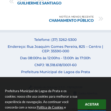
GUILHERME E SANTIAGO
NOTÍCIA MENOS RECENTE
CHAMAMENTO PÚBLICO
Telefone: (37) 3262-5300
Endereço: Rua Joaquim Gomes Pereira, 825 – Centro |
CEP: 35590-000
Das 08:00hs às 12:00hs - 13:00h às 17:00h
CNPJ: 18.318.618/0001-60
Prefeitura Municipal de Lagoa da Prata
Versão do Sistema:
3.5.3 - 19/06/2026
Prefeitura Municipal de Lagoa da Prata e os
Portal atualizado em:
05/08/2026 17:00
Dados Abertos
cookies: nosso site usa cookies para melhorar a sua
experiência de navegação. Ao continuar você
ACEITAR
concorda com a nossa
Política de Cookies
e
Copyright Instar - 2006-2026. Todos os direitos reservados -