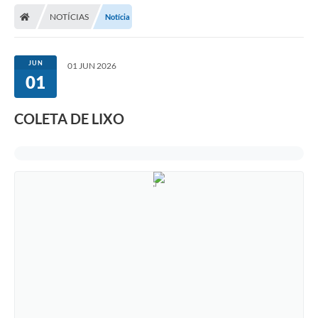
NOTÍCIAS
Notícia
Carta de Serviços
Editais
JUN
01 JUN 2026
Ouvidoria
01
Telefones Úteis
COLETA DE LIXO
IPTU, ALVARÁ, ISS E OUTROS SERVIÇOS
Livro Eletrônico
Notas Fiscais Eletrônicas
Covid-19
Serviços Online
Administração
A Prefeitura