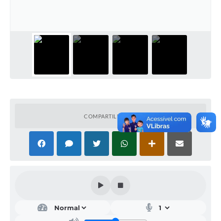
A Nossa Cidade
Conselhos Municipais
Sala Mineira do Empreendedor
PAD
MROSC - Parcerias
Turismo
COMPARTILHAR
Notícias
Contratos
Legislação
Termos de Uso & Política de Privacidade
Links