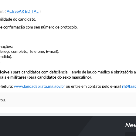
r. (
ACESSAR EDITAL
)
ilidade do candidato.
de confirmação
com seu número de protocolo.
rmações:
reço completo, Telefone, E-mail).
ndido).
.
icável)
para candidatos com deficiência – envio de laudo médico é obrigatório 
ais e militares (para candidatos do sexo masculino).
efeitura:
www.lagoadaprata.mg.gov.br
ou entre em contato pelo e-mail
rh@lago
rou.
New