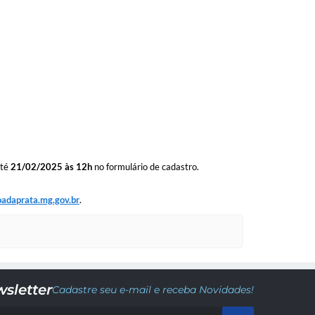
até
21/02/2025 às 12h
no formulário de cadastro.
adaprata.mg.gov.br
.
sletter
Cadastre seu e-mail e receba Novidades!