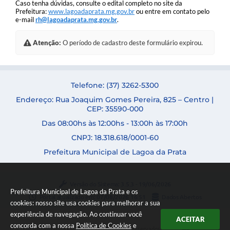
Caso tenha dúvidas, consulte o edital completo no site da
Prefeitura:
www.lagoadaprata.mg.gov.br
ou entre em contato pelo
e-mail
rh@lagoadaprata.mg.gov.br
.
Atenção:
O período de cadastro deste formulário expirou.
Telefone: (37) 3262-5300
Endereço: Rua Joaquim Gomes Pereira, 825 – Centro |
CEP: 35590-000
Das 08:00hs às 12:00hs - 13:00h às 17:00h
CNPJ: 18.318.618/0001-60
Prefeitura Municipal de Lagoa da Prata
Versão do Sistema:
3.5.3 - 19/06/2026
Prefeitura Municipal de Lagoa da Prata e os
Portal atualizado em:
07/08/2026 16:51
Dados Abertos
cookies: nosso site usa cookies para melhorar a sua
experiência de navegação. Ao continuar você
ACEITAR
concorda com a nossa
Política de Cookies
e
Copyright Instar - 2006-2026. Todos os direitos reservados -