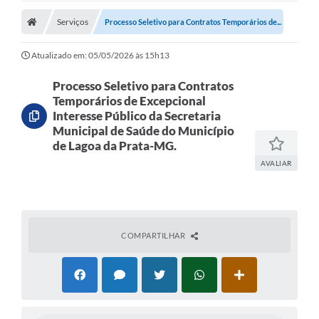
Carta de Serviços
Serviços
Processo Seletivo para Contratos Temporários de...
Editais
Atualizado em: 05/05/2026 às 15h13
Ouvidoria
Processo Seletivo para Contratos
Temporários de Excepcional
Telefones Úteis
Interesse Público da Secretaria
Municipal de Saúde do Município
IPTU, ALVARÁ, ISS E OUTROS SERVIÇOS
de Lagoa da Prata-MG.
Livro Eletrônico
AVALIAR
Notas Fiscais Eletrônicas
Covid-19
COMPARTILHAR
Serviços Online
Administração
A Prefeitura