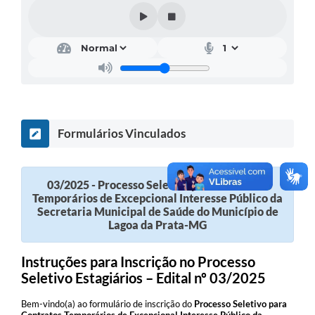
A Nossa Cidade
Conselhos Municipais
Sala Mineira do Empreendedor
PAD
MROSC - Parcerias
Formulários Vinculados
Turismo
Notícias
03/2025 - Processo Seletivo para Contratos
Temporários de Excepcional Interesse Público da
Contratos
Secretaria Municipal de Saúde do Município de
Lagoa da Prata-MG
Legislação
Termos de Uso & Política de Privacidade
Instruções para Inscrição no Processo
Seletivo Estagiários – Edital nº 03/2025
Links
Bem-vindo(a) ao formulário de inscrição do
Processo Seletivo para
Contratos Temporários de Excepcional Interesse Público da