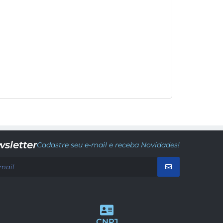
sletter
Cadastre seu e-mail e receba Novidades!
CNPJ