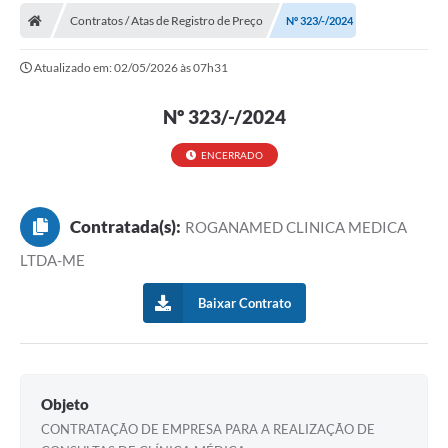
Contratos / Atas de Registro de Preço
Nº 323/-/2024
Carta de Serviços
Atualizado em: 02/05/2026 às 07h31
Editais
Ouvidoria
Nº 323/-/2024
Telefones Úteis
ENCERRADO
IPTU, ALVARÁ, ISS E OUTROS SERVIÇOS
Contratada(s):
Livro Eletrônico
ROGANAMED CLINICA MEDICA
LTDA-ME
Notas Fiscais Eletrônicas
Baixar Contrato
Covid-19
Serviços Online
Administração
Objeto
A Prefeitura
CONTRATAÇÃO DE EMPRESA PARA A REALIZAÇÃO DE