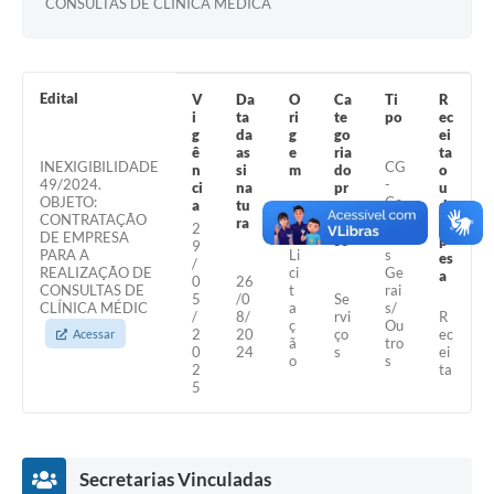
CONSULTAS DE CLÍNICA MÉDICA
A Nossa Cidade
Conselhos Municipais
Edital
V
Da
O
Ca
Ti
R
Sala Mineira do Empreendedor
i
ta
ri
te
po
ec
g
da
g
go
ei
PAD
ê
as
e
ria
ta
INEXIGIBILIDADE
CG
n
si
m
do
o
49/2024.
-
ci
na
pr
u
MROSC - Parcerias
OBJETO:
Co
a
tu
oc
d
CONTRATAÇÃO
LI
ntr
ra
es
es
2
Turismo
DE EMPRESA
-
ato
so
p
9
PARA A
Li
s
es
/
REALIZAÇÃO DE
ci
Ge
Notícias
a
0
26
CONSULTAS DE
t
rai
5
/0
Se
CLÍNICA MÉDIC
a
s/
/
8/
rvi
R
Contratos
ç
Ou
2
20
ço
ec
Acessar
ã
tro
0
24
s
ei
o
s
Legislação
2
ta
5
Termos de Uso & Política de Privacidade
Links
Secretarias Vinculadas