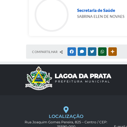
Secretaria de Saúde
SABRINA ELEN DE NOVAES
COMPARTILHAR
FACEBOOK
MESSENGER
TWITTER
WHATSAPP
OUTRAS
LOCALIZAÇÃO
Rua Joaquim Gomes Pereira, 825 – Centro / CEP:
35590-000
E-mail