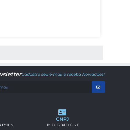
sletter
Cadastre seu e-mail e receba Novidades!
CNPJ
s 17:00h
18.318.618/0001-60