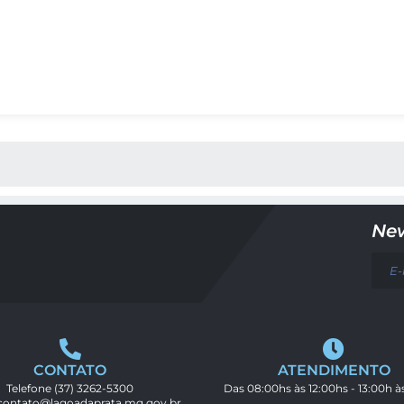
 MÍDIAS
New
CONTATO
ATENDIMENTO
Telefone
(37) 3262-5300
Das 08:00hs às 12:00hs - 13:00h à
contato@lagoadaprata.mg.gov.br