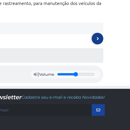
 e rastreamento, para manutenção dos veículos da
Volume
sletter
Cadastre seu e-mail e receba Novidades!
Secr
Secr
etar
etar
ia
ia
de
de
Des
Mei
port
o