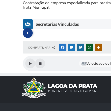
Contratação de empresa especializada para presta
frota Municipal.
Secretarias Vinculadas
COMPARTILHAR
FACEBOOK
MESSENGER
TWITTER
WHATSAPP
OUTRAS
Velocidade de l
Secr
Secr
Gab
Secr
Se
etar
etar
inet
etar
et
ia
ia
e do
ia
ia
de
de
Pref
de
d
Assi
Edu
eito
Cult
Sa
stên
caçã
ura
d