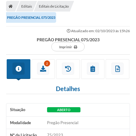
Editais
Editais de Licitação
Carta de Serviços
PREGÃO PRESENCIAL 075/2023
Editais
Atualizado em: 02/10/2023 às 15h26
Ouvidoria
PREGÃO PRESENCIAL 075/2023
Telefones Úteis
Imprimir
IPTU, ALVARÁ, ISS E OUTROS SERVIÇOS
2
Livro Eletrônico
Notas Fiscais Eletrônicas
Detalhes
Covid-19
Serviços Online
Situação
ABERTO
Administração
Modalidade
Pregão Presencial
A Prefeitura
Nº da Licitação
75/2023