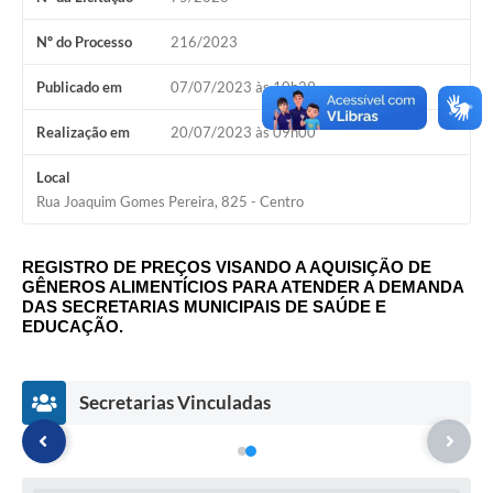
A Nossa Cidade
Nº do Processo
216/2023
Conselhos Municipais
Publicado em
07/07/2023 às 10h29
Sala Mineira do Empreendedor
Realização em
20/07/2023 às 09h00
PAD
Local
MROSC - Parcerias
Rua Joaquim Gomes Pereira, 825 - Centro
Turismo
REGISTRO DE PREÇOS VISANDO A AQUISIÇÃO DE
Notícias
GÊNEROS ALIMENTÍCIOS PARA ATENDER A DEMANDA
DAS SECRETARIAS MUNICIPAIS DE SAÚDE E
Contratos
EDUCAÇÃO.
Legislação
Secretarias Vinculadas
Termos de Uso & Política de Privacidade
Links