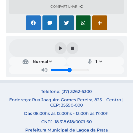
COMPARTILHAR
Secr
etar
ia
de
Saú
de
SAB
RIN
Telefone: (37) 3262-5300
A
Endereço: Rua Joaquim Gomes Pereira, 825 – Centro |
ELE
N
CEP: 35590-000
DE
Das 08:00hs às 12:00hs - 13:00h às 17:00h
NOV
AES
CNPJ: 18.318.618/0001-60
Prefeitura Municipal de Lagoa da Prata