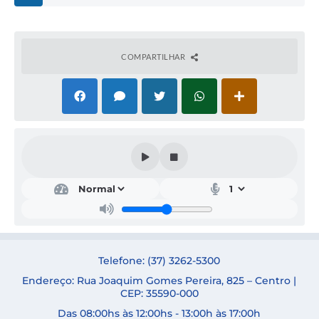
COMPARTILHAR
Secr
etar
ia
de
Edu
caçã
o
Telefone: (37) 3262-5300
ADR
Endereço: Rua Joaquim Gomes Pereira, 825 – Centro |
IAN
A
CEP: 35590-000
APA
Das 08:00hs às 12:00hs - 13:00h às 17:00h
RECI