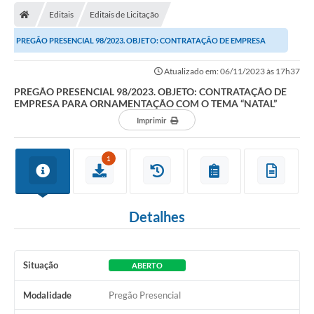
Editais
Editais de Licitação
Carta de Serviços
PREGÃO PRESENCIAL 98/2023. OBJETO: CONTRATAÇÃO DE EMPRESA
Editais
PARA ORNAMENTAÇÃO COM O TEMA “NATAL”
Atualizado em: 06/11/2023 às 17h37
Ouvidoria
PREGÃO PRESENCIAL 98/2023. OBJETO: CONTRATAÇÃO DE
EMPRESA PARA ORNAMENTAÇÃO COM O TEMA “NATAL”
Telefones Úteis
Imprimir
IPTU, ALVARÁ, ISS E OUTROS SERVIÇOS
Livro Eletrônico
1
Notas Fiscais Eletrônicas
Covid-19
Detalhes
Serviços Online
Situação
ABERTO
Administração
Modalidade
Pregão Presencial
A Prefeitura