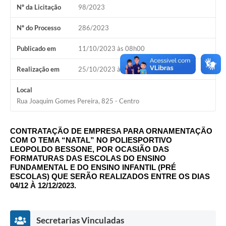
Nº da Licitação
98/2023
A Nossa Cidade
Conselhos Municipais
Nº do Processo
286/2023
Sala Mineira do Empreendedor
Publicado em
11/10/2023 às 08h00
PAD
Realização em
25/10/2023 às 09h00
MROSC - Parcerias
Local
Rua Joaquim Gomes Pereira, 825 - Centro
Turismo
Notícias
CONTRATAÇÃO DE EMPRESA PARA ORNAMENTAÇÃO
COM O TEMA “NATAL” NO POLIESPORTIVO
Contratos
LEOPOLDO BESSONE, POR OCASIÃO DAS
FORMATURAS DAS ESCOLAS DO ENSINO
Legislação
FUNDAMENTAL E DO ENSINO INFANTIL (PRÉ
ESCOLAS) QUE SERÃO REALIZADOS ENTRE OS DIAS
Termos de Uso & Política de Privacidade
04/12 À 12/12/2023.
Links
Secretarias Vinculadas