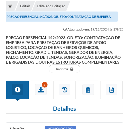
Editais
Editais de Licitação
Carta de Serviços
PREGÃO PRESENCIAL 142/2023. OBJETO: CONTRATAÇÃO DE EMPRESA
Editais
PARA PRESTAÇÃO DE SERVIÇOS DE APOIO LOGISTICO,...
Atualizado em: 19/12/2024 às 17h35
Ouvidoria
PREGÃO PRESENCIAL 142/2023. OBJETO: CONTRATAÇÃO DE
EMPRESA PARA PRESTAÇÃO DE SERVIÇOS DE APOIO
Telefones Úteis
LOGISTICO, LOCAÇÃO DE BANHEIROS QUIMICOS,
FECHAMENTO, GRADIL, TENDAS, GERADOR DE ENERGIA,
IPTU, ALVARÁ, ISS E OUTROS SERVIÇOS
PALCO, LOCAÇÃO DE TENDAS, SONORIZAÇÃO, ILUMINAÇÃO
E BRIGADISTAS E OUTRAS ESTRUTURAS COMPLEMENTARES
Livro Eletrônico
Imprimir
Notas Fiscais Eletrônicas
1
Covid-19
Serviços Online
Detalhes
Administração
A Prefeitura
Situação
HOMOLOGADO