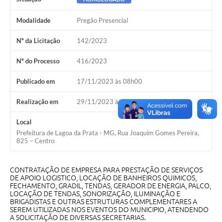
A Nossa Cidade
Modalidade
Pregão Presencial
Conselhos Municipais
Nº da Licitação
142/2023
Sala Mineira do Empreendedor
Nº do Processo
416/2023
PAD
Publicado em
17/11/2023 às 08h00
MROSC - Parcerias
Realização em
29/11/2023 às 09h00
Turismo
Local
Notícias
Prefeitura de Lagoa da Prata - MG, Rua Joaquim Gomes Pereira,
825 – Centro
Contratos
Legislação
CONTRATAÇÃO DE EMPRESA PARA PRESTAÇÃO DE SERVIÇOS
DE APOIO LOGISTICO, LOCAÇÃO DE BANHEIROS QUIMICOS,
Termos de Uso & Política de Privacidade
FECHAMENTO, GRADIL, TENDAS, GERADOR DE ENERGIA, PALCO,
LOCAÇÃO DE TENDAS, SONORIZAÇÃO, ILUMINAÇÃO E
Links
BRIGADISTAS E OUTRAS ESTRUTURAS COMPLEMENTARES A
SEREM UTILIZADAS NOS EVENTOS DO MUNICIPIO, ATENDENDO
A SOLICITAÇÃO DE DIVERSAS SECRETARIAS.