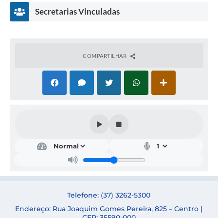
Secretarias Vinculadas
COMPARTILHAR
Secr
etar
ia
de
Saú
de
SAB
Telefone: (37) 3262-5300
RIN
A
Endereço: Rua Joaquim Gomes Pereira, 825 – Centro |
ELE
CEP: 35590-000