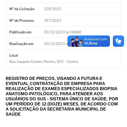
A Nossa Cidade
Nº da Licitação
128/2023
Conselhos Municipais
Nº do Processo
397/2023
Sala Mineira do Empreendedor
Publicado em
05/12/2023 às 08h00
PAD
Realização em
20/12/2023 às 13h00
MROSC - Parcerias
Local
Turismo
Rua Joaquim Gomes Pereira, 825 - Centro
Notícias
REGISTRO DE PREÇOS, VISANDO A FUTURA E
Contratos
EVENTUAL CONTRATAÇÃO DE EMPRESA PARA
REALIZAÇÃO DE EXAMES ESPECIALIZADOS BIOPSIA
Legislação
ANATOMO-PATOLÓGICO, PARA ATENDER AOS
USUÁRIOS DO SUS - SISTEMA ÚNICO DE SAÚDE, POR
UM PERÍODO DE 12 (DOZE) MESES, DE ACORDO COM
Termos de Uso & Política de Privacidade
A SOLICITAÇÃO DA SECRETARIA MUNICIPAL DE
SAÚDE
Links