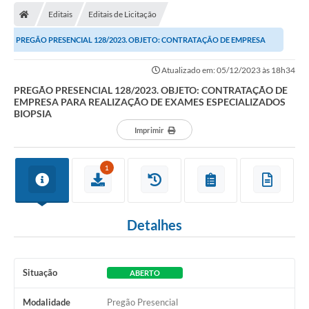
Editais
Editais de Licitação
Carta de Serviços
PREGÃO PRESENCIAL 128/2023. OBJETO: CONTRATAÇÃO DE EMPRESA
Editais
PARA REALIZAÇÃO DE EXAMES ESPECIALIZADOS...
Atualizado em: 05/12/2023 às 18h34
Ouvidoria
PREGÃO PRESENCIAL 128/2023. OBJETO: CONTRATAÇÃO DE
EMPRESA PARA REALIZAÇÃO DE EXAMES ESPECIALIZADOS
Telefones Úteis
BIOPSIA
IPTU, ALVARÁ, ISS E OUTROS SERVIÇOS
Imprimir
Livro Eletrônico
1
Notas Fiscais Eletrônicas
Covid-19
Detalhes
Serviços Online
Administração
Situação
ABERTO
A Prefeitura
Modalidade
Pregão Presencial