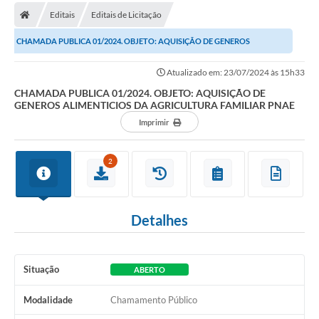
Editais
Editais de Licitação
Carta de Serviços
CHAMADA PUBLICA 01/2024. OBJETO: AQUISIÇÃO DE GENEROS
Editais
ALIMENTICIOS DA AGRICULTURA FAMILIAR PNAE
Atualizado em: 23/07/2024 às 15h33
Ouvidoria
CHAMADA PUBLICA 01/2024. OBJETO: AQUISIÇÃO DE
GENEROS ALIMENTICIOS DA AGRICULTURA FAMILIAR PNAE
Telefones Úteis
Imprimir
IPTU, ALVARÁ, ISS E OUTROS SERVIÇOS
Livro Eletrônico
2
Notas Fiscais Eletrônicas
Covid-19
Detalhes
Serviços Online
Situação
ABERTO
Administração
Modalidade
Chamamento Público
A Prefeitura