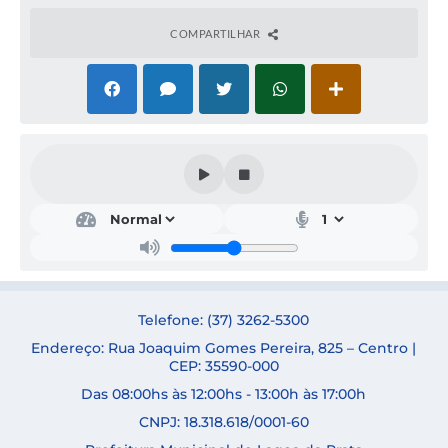
COMPARTILHAR
Secr
etar
ia
de
Edu
caçã
o
Telefone: (37) 3262-5300
ADR
Endereço: Rua Joaquim Gomes Pereira, 825 – Centro |
IAN
A
CEP: 35590-000
APA
Das 08:00hs às 12:00hs - 13:00h às 17:00h
RECI
DA
CNPJ: 18.318.618/0001-60
FER
REIR