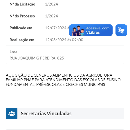
Nº da Licitação
1/2024
A Nossa Cidade
Conselhos Municipais
Nº do Processo
1/2024
Sala Mineira do Empreendedor
Publicado em
19/07/2024 às 08h00
PAD
Realização em
12/08/2024 às 09h00
MROSC - Parcerias
Local
RUA JOAQUIM G PEREIRA, 825
Turismo
Notícias
AQUISIÇÃO DE GENEROS ALIMENTICIOS DA AGRICULTURA
FAMILIAR PNAE PARA ATENDIMENTO DAS ESCOLAS DE ENSINO
Contratos
FUNDAMENTAL, PRÉ-ESCOLAS E CRECHES MUNICIPAIS
Legislação
Termos de Uso & Política de Privacidade
Secretarias Vinculadas
Links