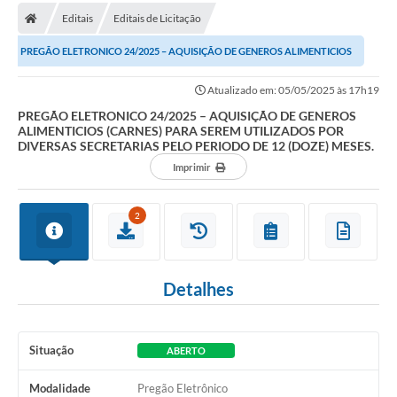
Editais
Editais de Licitação
Carta de Serviços
PREGÃO ELETRONICO 24/2025 – AQUISIÇÃO DE GENEROS ALIMENTICIOS
Editais
(CARNES) PARA SEREM UTILIZADOS POR DIVERSAS...
Atualizado em: 05/05/2025 às 17h19
Ouvidoria
PREGÃO ELETRONICO 24/2025 – AQUISIÇÃO DE GENEROS
ALIMENTICIOS (CARNES) PARA SEREM UTILIZADOS POR
Telefones Úteis
DIVERSAS SECRETARIAS PELO PERIODO DE 12 (DOZE) MESES.
IPTU, ALVARÁ, ISS E OUTROS SERVIÇOS
Imprimir
Livro Eletrônico
2
Notas Fiscais Eletrônicas
Covid-19
Detalhes
Serviços Online
Administração
Situação
ABERTO
A Prefeitura
Modalidade
Pregão Eletrônico