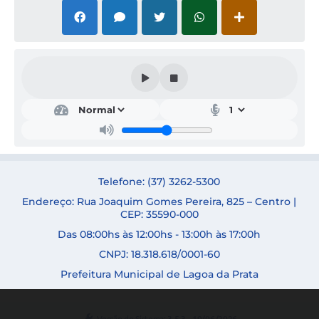
Secr
etar
ia
de
Saú
de
SAB
RIN
Telefone: (37) 3262-5300
A
Endereço: Rua Joaquim Gomes Pereira, 825 – Centro |
ELE
N
CEP: 35590-000
DE
Das 08:00hs às 12:00hs - 13:00h às 17:00h
NOV
AES
CNPJ: 18.318.618/0001-60
Prefeitura Municipal de Lagoa da Prata
Versão do Sistema:
3.5.3 - 19/06/2026