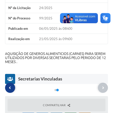
A Nossa Cidade
Nº da Licitação
24/2025
Conselhos Municipais
Nº do Processo
99/2025
Sala Mineira do Empreendedor
Publicado em
06/05/2025 às 08h00
PAD
Realização em
21/05/2025 às 09h00
MROSC - Parcerias
Turismo
AQUISIÇÃO DE GENEROS ALIMENTICIOS (CARNES) PARA SEREM
UTILIZADOS POR DIVERSAS SECRETARIAS PELO PERIODO DE 12
MESES .
Notícias
Contratos
Secretarias Vinculadas
Legislação
Termos de Uso & Política de Privacidade
Links
COMPARTILHAR