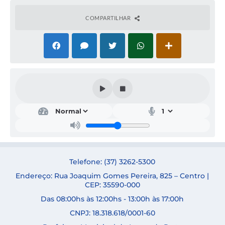
COMPARTILHAR
Secr
etar
ia
de
Saú
de
SAB
Telefone: (37) 3262-5300
RIN
A
Endereço: Rua Joaquim Gomes Pereira, 825 – Centro |
ELE
CEP: 35590-000
N
Das 08:00hs às 12:00hs - 13:00h às 17:00h
DE
NOV
CNPJ: 18.318.618/0001-60
AES