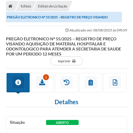
Editais
Editais de Licitação
Carta de Serviços
PREGÃO ELETRONICO Nº 55/2025 – REGISTRO DE PREÇO VISANDO
Editais
AQUISIÇÃO DE MATERIAL HOSPITALAR E ODONTOLOGICO PARA...
Atualizado em: 08/08/2025 às 09h59
Ouvidoria
PREGÃO ELETRONICO Nº 55/2025 – REGISTRO DE PREÇO
VISANDO AQUISIÇÃO DE MATERIAL HOSPITALAR E
Telefones Úteis
ODONTOLOGICO PARA ATEMDER A SECRETARIA DE SAUDE
POR UM PERIODO 12 MESES
IPTU, ALVARÁ, ISS E OUTROS SERVIÇOS
Imprimir
Livro Eletrônico
1
Notas Fiscais Eletrônicas
Covid-19
Detalhes
Serviços Online
Administração
Situação
ABERTO
A Prefeitura