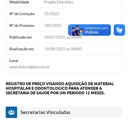
Modalidade
Pregão Eletrônico
A Nossa Cidade
Nº da Licitação
55/2025
Conselhos Municipais
Nº do Processo
180/2025
Sala Mineira do Empreendedor
Publicado em
30/07/2025 às 08h00
PAD
Realização em
19/08/2025 às 08h00
MROSC - Parcerias
Turismo
Local
www.licitardigital.com.br
Notícias
Contratos
REGISTRO DE PREÇO VISANDO AQUISIÇÃO DE MATERIAL
HOSPITALAR E ODONTOLOGICO PARA ATENDER A
SECRETARIA DE SAUDE POR UM PERIODO 12 MESES.
Legislação
Termos de Uso & Política de Privacidade
Secretarias Vinculadas
Links