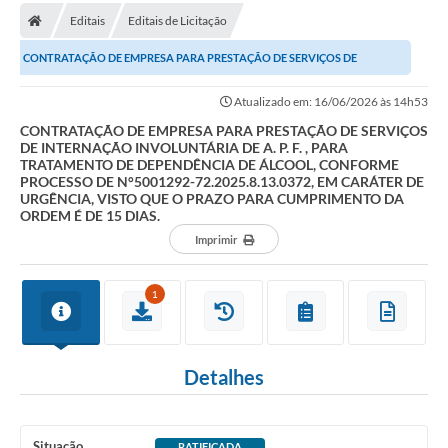
Editais
Editais de Licitação
Carta de Serviços
CONTRATAÇÃO DE EMPRESA PARA PRESTAÇÃO DE SERVIÇOS DE
Editais
INTERNAÇÃO INVOLUNTÁRIA DE A. P. F. , PARA TRATAMENTO DE...
Atualizado em: 16/06/2026 às 14h53
Ouvidoria
CONTRATAÇÃO DE EMPRESA PARA PRESTAÇÃO DE SERVIÇOS
DE INTERNAÇÃO INVOLUNTÁRIA DE A. P. F. , PARA
Telefones Úteis
TRATAMENTO DE DEPENDÊNCIA DE ÁLCOOL, CONFORME
PROCESSO DE N°5001292-72.2025.8.13.0372, EM CARÁTER DE
IPTU, ALVARÁ, ISS E OUTROS SERVIÇOS
URGÊNCIA, VISTO QUE O PRAZO PARA CUMPRIMENTO DA
ORDEM É DE 15 DIAS.
Livro Eletrônico
Imprimir
Notas Fiscais Eletrônicas
1
Covid-19
Serviços Online
Detalhes
Administração
A Prefeitura
Situação
RATIFICADA