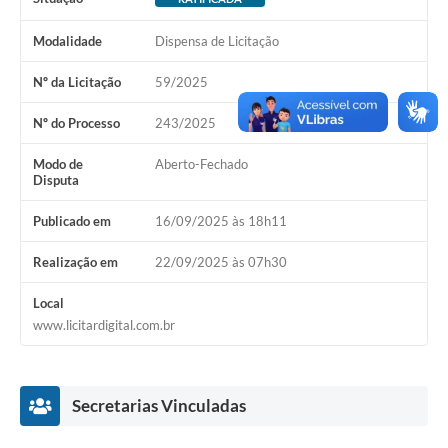
A Nossa Cidade
Modalidade
Dispensa de Licitação
Conselhos Municipais
Nº da Licitação
59/2025
Sala Mineira do Empreendedor
Nº do Processo
243/2025
PAD
Modo de
Aberto-Fechado
MROSC - Parcerias
Disputa
Turismo
Publicado em
16/09/2025 às 18h11
Notícias
Realização em
22/09/2025 às 07h30
Contratos
Local
www.licitardigital.com.br
Legislação
Termos de Uso & Política de Privacidade
Secretarias Vinculadas
Links