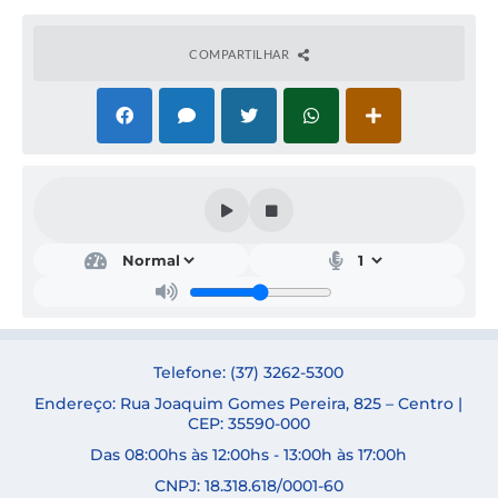
COMPARTILHAR
Secr
etar
ia
de
Saú
de
SAB
Telefone: (37) 3262-5300
RIN
A
Endereço: Rua Joaquim Gomes Pereira, 825 – Centro |
ELE
CEP: 35590-000
N
Das 08:00hs às 12:00hs - 13:00h às 17:00h
DE
NOV
CNPJ: 18.318.618/0001-60
AES