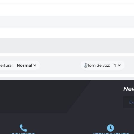
 MÍDIAS
eitura:
Tom de voz:
New