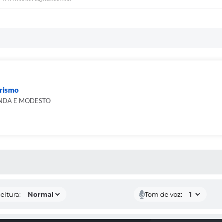
urismo
NDA E MODESTO
 MÍDIAS
eitura:
Tom de voz: