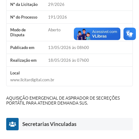
Nº da Licitação
29/2026
A Nossa Cidade
Conselhos Municipais
Nº do Processo
191/2026
Sala Mineira do Empreendedor
Modo de
Aberto
Disputa
PAD
Publicado em
13/05/2026 às 08h00
MROSC - Parcerias
Realização em
18/05/2026 às 07h00
Turismo
Local
Notícias
www.licitardigital.com.br
Contratos
AQUISIÇÃO EMERGENCIAL DE ASPIRADOR DE SECREÇÕES
Legislação
PORTÁTIL PARA ATENDER DEMANDA SUS.
Termos de Uso & Política de Privacidade
Secretarias Vinculadas
Links