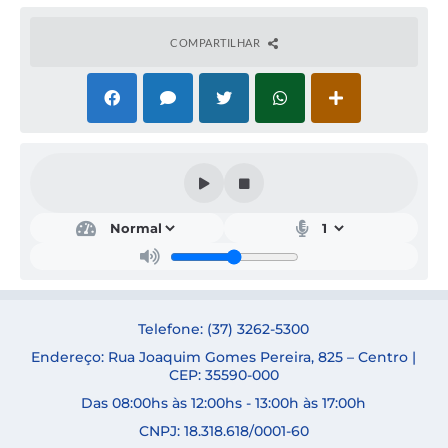
COMPARTILHAR
Secr
etar
ia
de
Saú
de
SAB
Telefone: (37) 3262-5300
RIN
A
Endereço: Rua Joaquim Gomes Pereira, 825 – Centro |
ELE
CEP: 35590-000
N
Das 08:00hs às 12:00hs - 13:00h às 17:00h
DE
NOV
CNPJ: 18.318.618/0001-60
AES