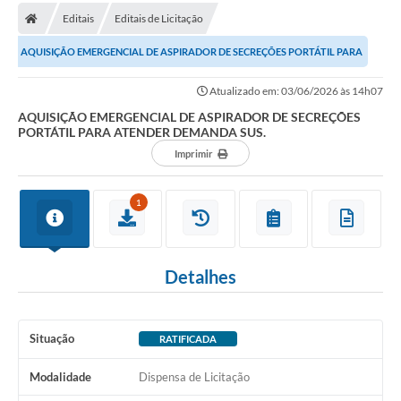
Editais
Editais de Licitação
Carta de Serviços
AQUISIÇÃO EMERGENCIAL DE ASPIRADOR DE SECREÇÕES PORTÁTIL PARA
Editais
ATENDER DEMANDA SUS.
Atualizado em: 03/06/2026 às 14h07
Ouvidoria
AQUISIÇÃO EMERGENCIAL DE ASPIRADOR DE SECREÇÕES
PORTÁTIL PARA ATENDER DEMANDA SUS.
Telefones Úteis
Imprimir
IPTU, ALVARÁ, ISS E OUTROS SERVIÇOS
Livro Eletrônico
1
Notas Fiscais Eletrônicas
Covid-19
Detalhes
Serviços Online
Situação
RATIFICADA
Administração
Modalidade
Dispensa de Licitação
A Prefeitura