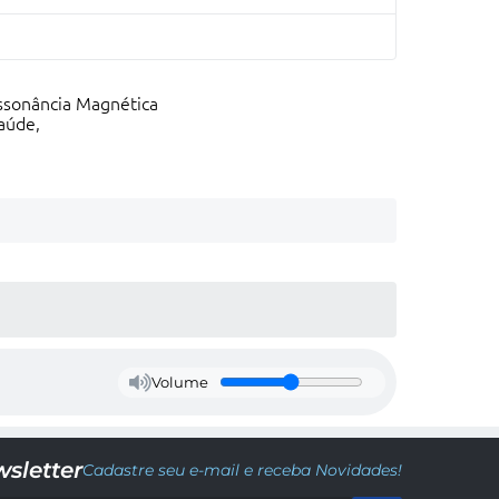
essonância Magnética
Saúde,
Volume
sletter
Cadastre seu e-mail e receba Novidades!