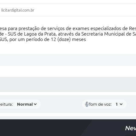
licitardigital.com.br
esa para prestação de serviços de exames especializados de R
e - SUS de Lagoa da Prata, através da Secretaria Municipal de 
 SUS, por um período de 12 (doze) meses
 MÍDIAS
eitura:
Tom de voz:
New