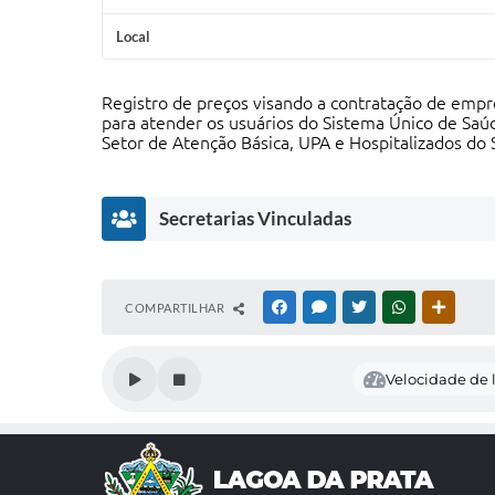
Local
Registro de preços visando a contratação de empr
para atender os usuários do Sistema Único de Saúd
Setor de Atenção Básica, UPA e Hospitalizados do
Secretarias Vinculadas
S
COMPARTILHAR
FACEBOOK
MESSENGER
TWITTER
WHATSAPP
OUTRAS
e
c
r
Velocidade de l
e
t
a
ri
a
d