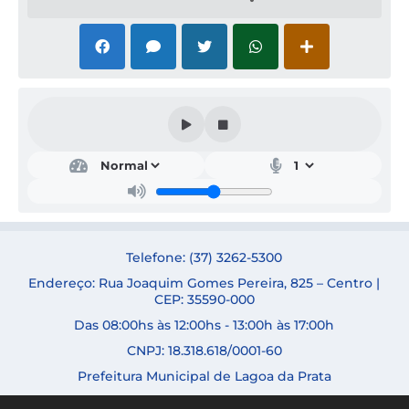
Gab
inet
e do
Pref
eito
SÉR
GIO
Telefone: (37) 3262-5300
TOBI
AS
Endereço: Rua Joaquim Gomes Pereira, 825 – Centro |
DUA
CEP: 35590-000
RTE
Das 08:00hs às 12:00hs - 13:00h às 17:00h
CNPJ: 18.318.618/0001-60
Prefeitura Municipal de Lagoa da Prata