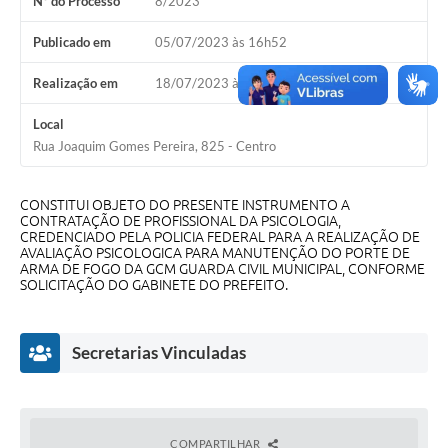
Nº do Processo
8/2023
A Nossa Cidade
Publicado em
05/07/2023 às 16h52
Conselhos Municipais
Realização em
18/07/2023 às 09h00
Sala Mineira do Empreendedor
Local
PAD
Rua Joaquim Gomes Pereira, 825 - Centro
MROSC - Parcerias
CONSTITUI OBJETO DO PRESENTE INSTRUMENTO A
Turismo
CONTRATAÇÃO DE PROFISSIONAL DA PSICOLOGIA,
CREDENCIADO PELA POLICIA FEDERAL PARA A REALIZAÇÃO DE
Notícias
AVALIAÇÃO PSICOLOGICA PARA MANUTENÇÃO DO PORTE DE
ARMA DE FOGO DA GCM GUARDA CIVIL MUNICIPAL, CONFORME
SOLICITAÇÃO DO GABINETE DO PREFEITO.
Contratos
Legislação
Secretarias Vinculadas
Termos de Uso & Política de Privacidade
Links
COMPARTILHAR