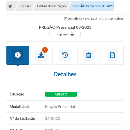
Editais
Editais de Licitação
PREGÃO Presencial 08/2023
Carta de Serviços
Atualizado em: 06/07/2023 às 14h50
Editais
PREGÃO Presencial 08/2023
Ouvidoria
Imprimir
Telefones Úteis
1
IPTU, ALVARÁ, ISS E OUTROS SERVIÇOS
Livro Eletrônico
Detalhes
Notas Fiscais Eletrônicas
Covid-19
Situação
ABERTO
Serviços Online
Modalidade
Pregão Presencial
Administração
Nº da Licitação
36/2023
A Prefeitura