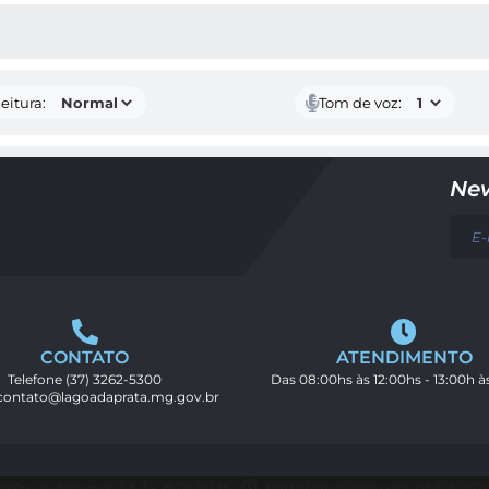
 MÍDIAS
eitura:
Tom de voz:
New
CONTATO
ATENDIMENTO
Telefone
(37) 3262-5300
Das 08:00hs às 12:00hs - 13:00h à
contato@lagoadaprata.mg.gov.br
rsão do Sistema: 3.5.3 - 19/06/2026
Portal atualizado em: 05/08/2026