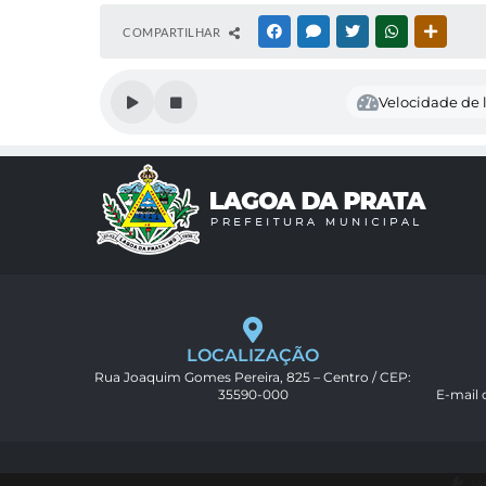
COMPARTILHAR
FACEBOOK
MESSENGER
TWITTER
WHATSAPP
OUTRAS
Velocidade de l
LOCALIZAÇÃO
Rua Joaquim Gomes Pereira, 825 – Centro / CEP:
35590-000
E-mail
Ve