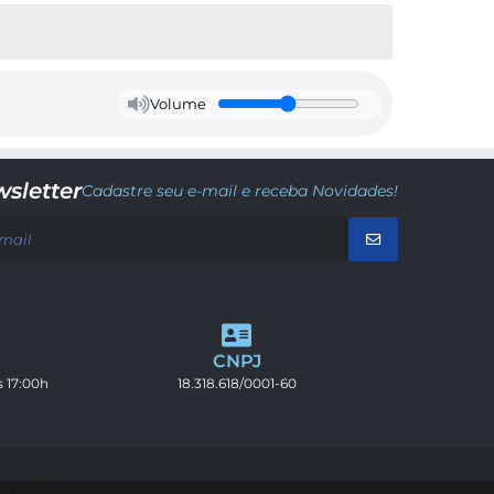
Volume
sletter
Cadastre seu e-mail e receba Novidades!
CNPJ
s 17:00h
18.318.618/0001-60
 17:00