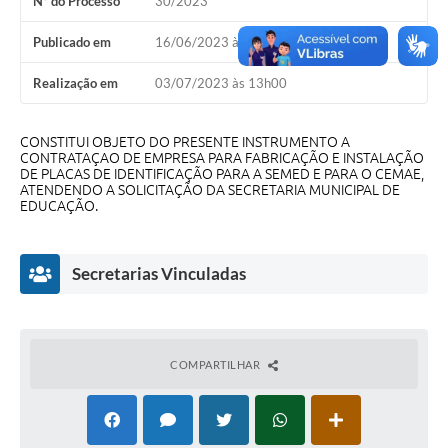
Nº do Processo
30/2023
A Nossa Cidade
Publicado em
16/06/2023 às 15h02
Conselhos Municipais
Realização em
03/07/2023 às 13h00
Sala Mineira do Empreendedor
PAD
CONSTITUI OBJETO DO PRESENTE INSTRUMENTO A
CONTRATAÇAO DE EMPRESA PARA FABRICAÇÃO E INSTALAÇÃO
MROSC - Parcerias
DE PLACAS DE IDENTIFICAÇÃO PARA A SEMED E PARA O CEMAE,
ATENDENDO A SOLICITAÇÃO DA SECRETARIA MUNICIPAL DE
EDUCAÇÃO.
Turismo
Notícias
Secretarias Vinculadas
Contratos
Legislação
COMPARTILHAR
Termos de Uso & Política de Privacidade
Links