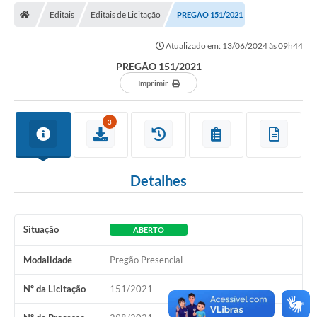
Editais
Editais de Licitação
PREGÃO 151/2021
Carta de Serviços
Atualizado em: 13/06/2024 às 09h44
Editais
PREGÃO 151/2021
Ouvidoria
Imprimir
Telefones Úteis
3
IPTU, ALVARÁ, ISS E OUTROS SERVIÇOS
Livro Eletrônico
Detalhes
Notas Fiscais Eletrônicas
Covid-19
Situação
ABERTO
Serviços Online
Modalidade
Pregão Presencial
Administração
Nº da Licitação
151/2021
A Prefeitura