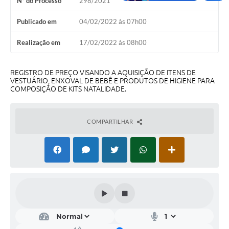
Nº do Processo
298/2021
A Nossa Cidade
Publicado em
04/02/2022 às 07h00
Conselhos Municipais
Realização em
17/02/2022 às 08h00
Sala Mineira do Empreendedor
PAD
REGISTRO DE PREÇO VISANDO A AQUISIÇÃO DE ITENS DE
VESTUÁRIO, ENXOVAL DE BEBÊ E PRODUTOS DE HIGIENE PARA
MROSC - Parcerias
COMPOSIÇÃO DE KITS NATALIDADE.
Turismo
COMPARTILHAR
Notícias
Contratos
Legislação
Termos de Uso & Política de Privacidade
Links