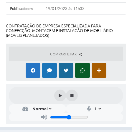
A Nossa Cidade
Publicado em
19/01/2023 às 11h33
Conselhos Municipais
CONTRATAÇÃO DE EMPRESA ESPECIALIZADA PARA
Sala Mineira do Empreendedor
CONFECÇÃO, MONTAGEM E INSTALAÇÃO DE MOBILIÁRIO
(MOVEIS PLANEJADOS)
PAD
MROSC - Parcerias
COMPARTILHAR
Turismo
Notícias
Contratos
Legislação
Termos de Uso & Política de Privacidade
Links