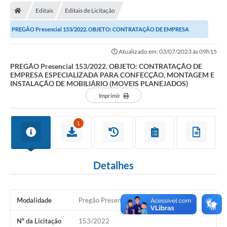
Editais
Editais de Licitação
Carta de Serviços
PREGÃO Presencial 153/2022. OBJETO: CONTRATAÇÃO DE EMPRESA
Editais
ESPECIALIZADA PARA CONFECÇÃO, MONTAGEM E...
Atualizado em: 03/07/2023 às 09h15
Ouvidoria
PREGÃO Presencial 153/2022. OBJETO: CONTRATAÇÃO DE
EMPRESA ESPECIALIZADA PARA CONFECÇÃO, MONTAGEM E
Telefones Úteis
INSTALAÇÃO DE MOBILIÁRIO (MOVEIS PLANEJADOS)
IPTU, ALVARÁ, ISS E OUTROS SERVIÇOS
Imprimir
Livro Eletrônico
1
Notas Fiscais Eletrônicas
Covid-19
Detalhes
Serviços Online
Administração
Modalidade
Pregão Presencial
A Prefeitura
Nº da Licitação
153/2022