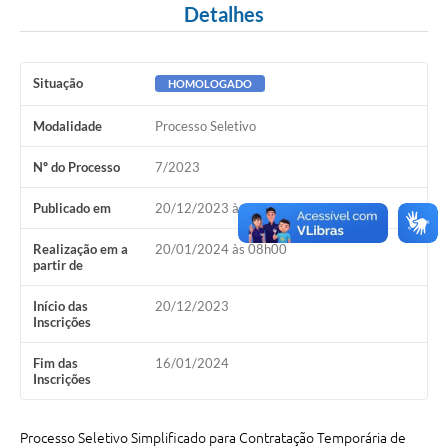
Detalhes
A Nossa Cidade
Conselhos Municipais
Situação
HOMOLOGADO
Sala Mineira do Empreendedor
Modalidade
Processo Seletivo
PAD
Nº do Processo
7/2023
MROSC - Parcerias
Publicado em
20/12/2023 às 08h00
Turismo
Realização em a
20/01/2024 às 08h00
Notícias
partir de
Contratos
Início das
20/12/2023
Inscrições
Legislação
Fim das
16/01/2024
Termos de Uso & Política de Privacidade
Inscrições
Links
Processo Seletivo Simplificado para Contratação Temporária de