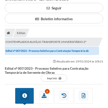
Carta de Serviços
Seguir
Editais
Boletim informativo
Ouvidoria
Editais
Telefones Úteis
CONTEMPLADOS AUXÍLIO TRANSPORTE UNIVERSITÁRIO 2º
IPTU, ALVARÁ, ISS E OUTROS SERVIÇOS
SEMESTRE 2026
Edital nº 007/2023 - Processo Seletivo para Contratação Temporária de
Livro Eletrônico
Servente de Obras
Atualizado em: 29/01/2024 às 10h21
Notas Fiscais Eletrônicas
Edital nº 007/2023 - Processo Seletivo para Contratação
Temporária de Servente de Obras
Covid-19
Imprimir
Serviços Online
6
Administração
A Prefeitura