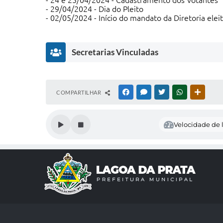
- 24 e 25/04/2024 - Cadastramento dos Votantes
- 29/04/2024 - Dia do Pleito
- 02/05/2024 - Início do mandato da Diretoria elei
Secretarias Vinculadas
S
COMPARTILHAR
FACEBOOK
MESSENGER
TWITTER
WHATSAPP
OUTRAS
e
c
r
Velocidade de l
e
t
a
ri
a
d
e
E
d
u
c