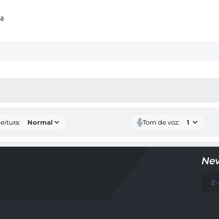
ta
 MÍDIAS
eitura:
Tom de voz:
New