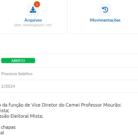
1
Arquivos
Movimentações
(atas, homologações, etc)
ABERTO
Processo Seletivo
2/2024
o da função de Vice Diretor do Cemei Professor Mourão:
ista;
são Eleitoral Mista;
 chapas
al